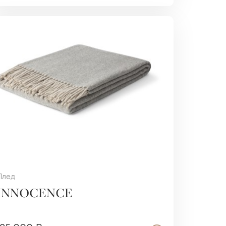
Плед
INNOCENCE