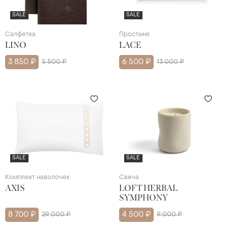
SALE
SALE
Салфетка
Простыня
LINO
LACE
3 850 ₽
5 500 ₽
6 500 ₽
13 000 ₽
SALE
SALE
Комплект наволочек
Свеча
AXIS
LOFT HERBAL
SYMPHONY
8 700 ₽
29 000 ₽
4 500 ₽
9 000 ₽