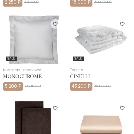
2 250 ₽
4 500 ₽
18 000 ₽
30 000 ₽
SALE
SALE
Комплект наволочек
Топпер
MONOCHROME
CINELLI
5 200 ₽
13 000 ₽
43 200 ₽
72 000 ₽