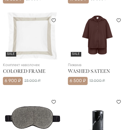
SALE
SALE
Комплект наволочек
Пижама
COLORED FRAME
WASHED SATEEN
6 900 ₽
23 000 ₽
6 500 ₽
13 000 ₽