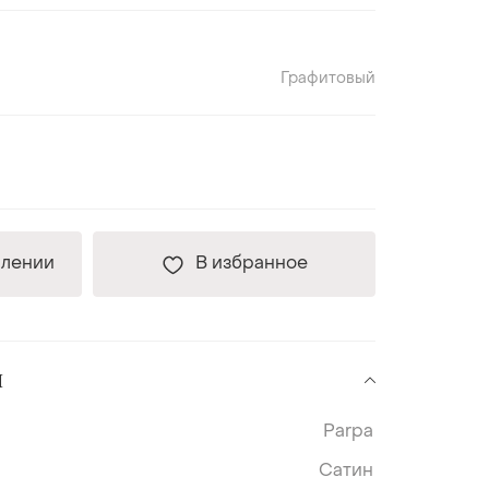
Графитовый
плении
В избранное
и
Parpa
Сатин