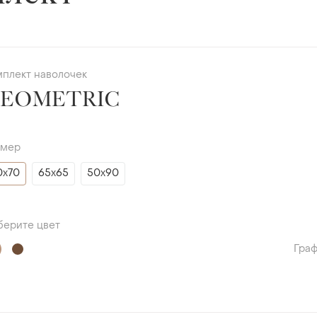
мплект наволочек
EOMETRIC
змер
0х70
65х65
50х90
берите цвет
Гра