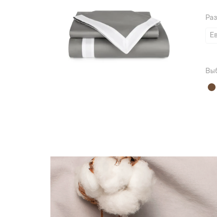
Ра
Е
Вы