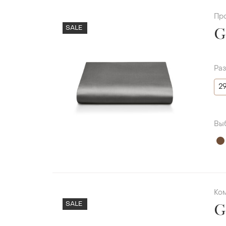
Пр
SALE
G
Ра
2
Вы
Ко
SALE
G