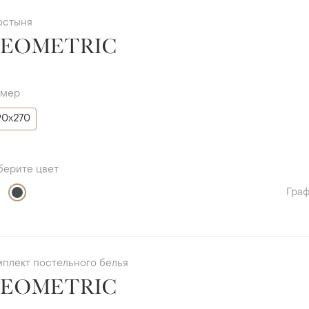
остыня
EOMETRIC
змер
90х270
берите цвет
Гра
мплект постельного белья
EOMETRIC