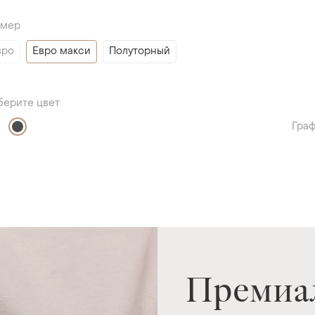
змер
вро
Евро макси
Полуторный
берите цвет
Гра
Премиа