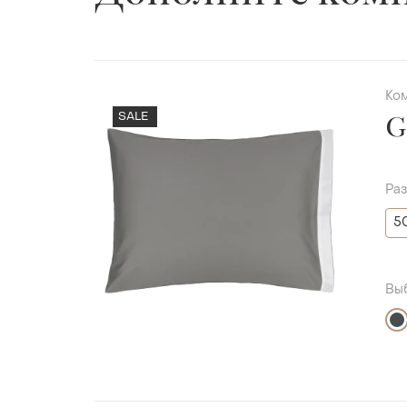
Ко
SALE
G
Ра
5
Вы