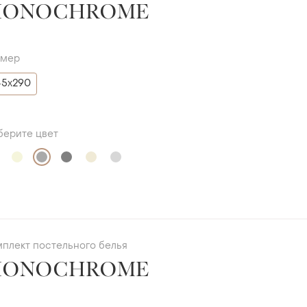
MONOCHROME
змер
45х290
берите цвет
мплект постельного белья
MONOCHROME