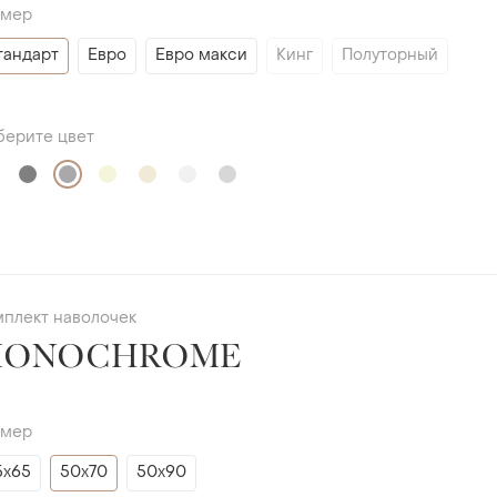
змер
тандарт
Евро
Евро макси
Кинг
Полуторный
берите цвет
мплект наволочек
MONOCHROME
змер
5х65
50х70
50х90