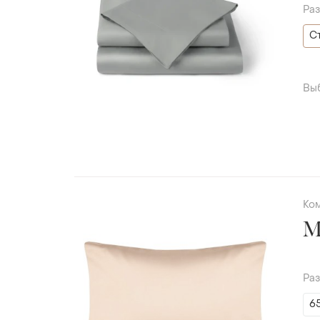
Ра
С
Вы
Ко
Ра
6