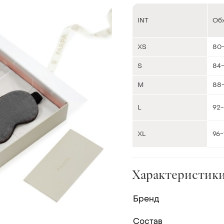
INT
Обх
XS
80
S
84
M
88
L
92-
XL
96-
Характеристик
Бренд
Состав