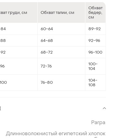
Обхват
ват груди, см
Обхват талии, см
бедер,
см
-84
60-64
89-92
-88
64-68
92-96
-92
68-72
96-100
100-
96
72-76
104
104-
100
76-80
108
и
Parpa
Длинноволокнистый египетский хлопок