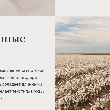
ичные
емиальный египетский
еки Нил. Благодаря
а обладает длинными
делает текстиль PARPA
ь.