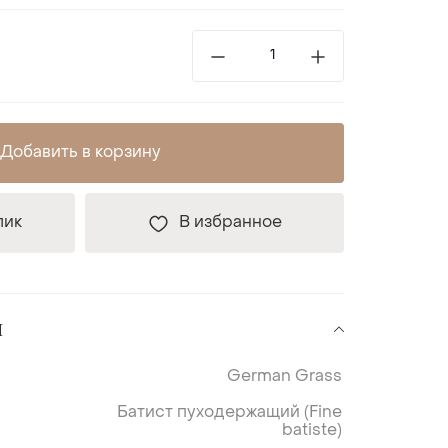
Добавить в корзину
лик
В избранное
и
German Grass
Батист пуходержащий (Fine
batiste)