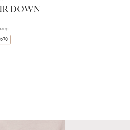
IR DOWN
змер
0х70