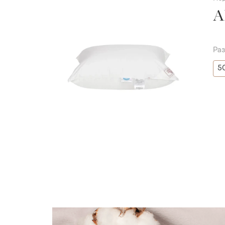
A
Ра
5