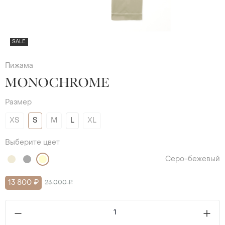
SALE
Пижама
MONOCHROME
Размер
XS
S
M
L
XL
Выберите цвет
Серо-бежевый
13 800 ₽
23 000 ₽