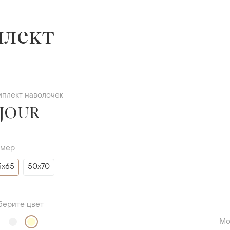
плект
мплект наволочек
JOUR
змер
5х65
50х70
берите цвет
Мо