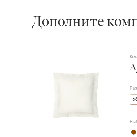
Дополните ком
Ко
A
Ра
6
Вы